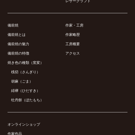
レザークラフト
備前焼
作家・工房
備前焼とは
作家略歴
備前焼の魅力
工房概要
備前焼の特徴
アクセス
焼き色の種類（窯変）
桟切（さんぎり）
胡麻（ごま）
緋襷（ひだすき）
牡丹餅（ぼたもち）
オンラインショップ
作家作品