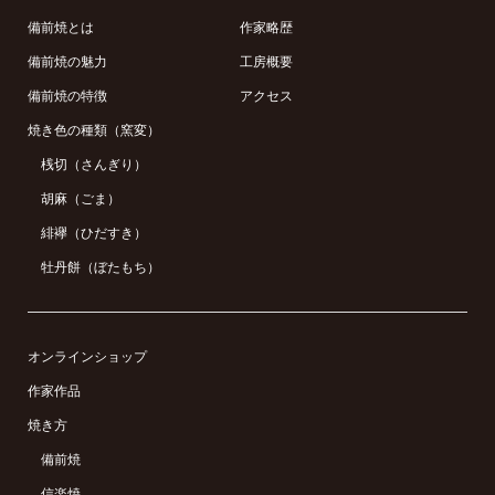
備前焼とは
作家略歴
備前焼の魅力
工房概要
備前焼の特徴
アクセス
焼き色の種類（窯変）
桟切（さんぎり）
胡麻（ごま）
緋襷（ひだすき）
牡丹餅（ぼたもち）
オンラインショップ
作家作品
焼き方
備前焼
信楽焼