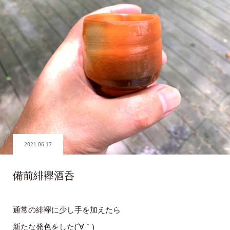
2021.06.17
備前緋襷酒呑
通常の緋襷に少し手を加えたら
新たな発色をした(´∀｀)