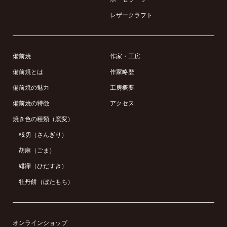
レザークラフト
備前焼
作家・工房
備前焼とは
作家略歴
備前焼の魅力
工房概要
備前焼の特徴
アクセス
焼き色の種類（窯変）
桟切（さんぎり）
胡麻（ごま）
緋襷（ひだすき）
牡丹餅（ぼたもち）
オンラインショップ