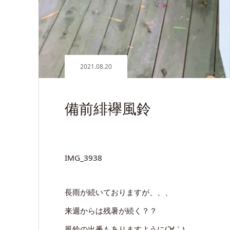
2021.08.20
備前緋襷風鈴
IMG_3938
長雨が続いておりますが、、、
来週からは残暑が続く？？
風鈴の出番もありますように(´∀｀)