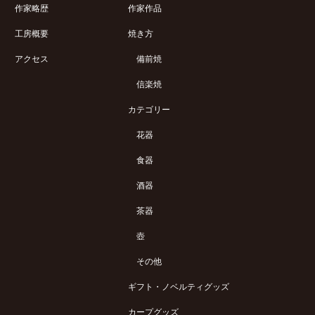
作家略歴
作家作品
工房概要
焼き方
アクセス
備前焼
信楽焼
カテゴリー
花器
食器
酒器
茶器
壺
その他
ギフト・ノベルティグッズ
カープグッズ