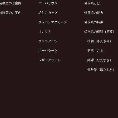
芸教室のご案内
ハーバリウム
備前焼とは
験陶芸のご案内
絵付けカップ
備前焼の魅力
クレヨンマグカップ
備前焼の特徴
オカリナ
焼き色の種類（窯変）
グラスアーツ
桟切（さんぎり）
ポーセラーツ
胡麻（ごま）
レザークラフト
緋襷（ひだすき）
牡丹餅（ぼたもち）