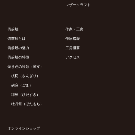
レザークラフト
備前焼
作家・工房
備前焼とは
作家略歴
備前焼の魅力
工房概要
備前焼の特徴
アクセス
焼き色の種類（窯変）
桟切（さんぎり）
胡麻（ごま）
緋襷（ひだすき）
牡丹餅（ぼたもち）
オンラインショップ