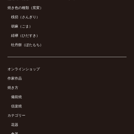
焼き色の種類（窯変）
桟切（さんぎり）
胡麻（ごま）
緋襷（ひだすき）
牡丹餅（ぼたもち）
オンラインショップ
作家作品
焼き方
備前焼
信楽焼
カテゴリー
花器
食器