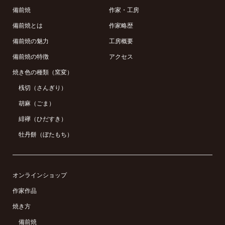
備前焼
作家・工房
備前焼とは
作家略歴
備前焼の魅力
工房概要
備前焼の特徴
アクセス
焼き色の種類（窯変）
桟切（さんぎり）
胡麻（ごま）
緋襷（ひだすき）
牡丹餅（ぼたもち）
オンラインショップ
作家作品
焼き方
備前焼