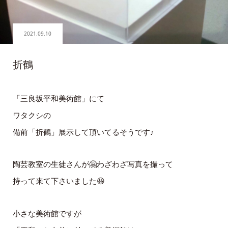
2021.09.10
折鶴
「三良坂平和美術館」にて
ワタクシの
備前「折鶴」展示して頂いてるそうです♪
陶芸教室の生徒さんが🤗わざわざ写真を撮って
持って来て下さいました😆
小さな美術館ですが