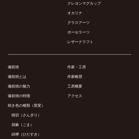
クレヨンマグカップ
オカリナ
グラスアーツ
ポーセラーツ
レザークラフト
備前焼
作家・工房
備前焼とは
作家略歴
備前焼の魅力
工房概要
備前焼の特徴
アクセス
焼き色の種類（窯変）
桟切（さんぎり）
胡麻（ごま）
緋襷（ひだすき）