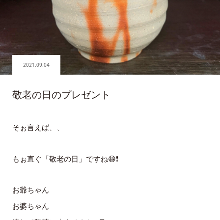
2021.09.04
敬老の日のプレゼント
そぉ言えば、、
もぉ直ぐ「敬老の日」ですね😆❗️
お爺ちゃん
お婆ちゃん