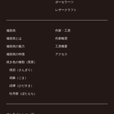
ポーセラーツ
レザークラフト
備前焼
作家・工房
備前焼とは
作家略歴
備前焼の魅力
工房概要
備前焼の特徴
アクセス
焼き色の種類（窯変）
桟切（さんぎり）
胡麻（ごま）
緋襷（ひだすき）
牡丹餅（ぼたもち）