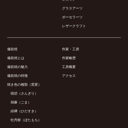
グラスアーツ
ポーセラーツ
レザークラフト
備前焼
作家・工房
備前焼とは
作家略歴
備前焼の魅力
工房概要
備前焼の特徴
アクセス
焼き色の種類（窯変）
桟切（さんぎり）
胡麻（ごま）
緋襷（ひだすき）
牡丹餅（ぼたもち）