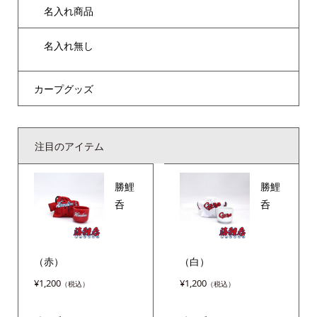
名入れ商品
名入れ無し
カープグッズ
注目のアイテム
勝鯉
勝鯉
呑
呑
（赤）
（白）
¥
1,200
¥
1,200