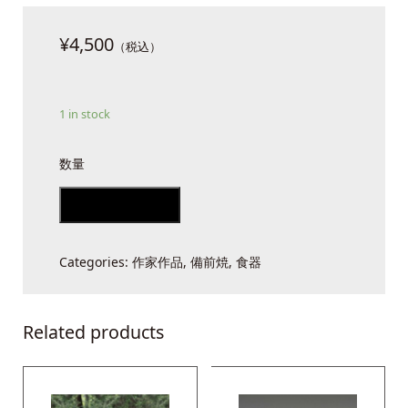
¥
4,500
1 in stock
備
前
Add to cart
緋
襷
Categories:
作家作品
,
備前焼
,
食器
コ
ー
ヒ
Related products
ー
カ