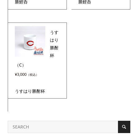
勝鯉呑
勝鯉呑
うす
はり
勝酎
杯
（C）
¥
3,000
うすはり勝酎杯