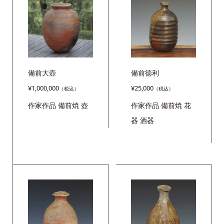
ッ
プ
quantity
備前大壺
備前徳利
¥
1,000,000
¥
25,000
作家作品
備前焼
壺
作家作品
備前焼
花
器
酒器