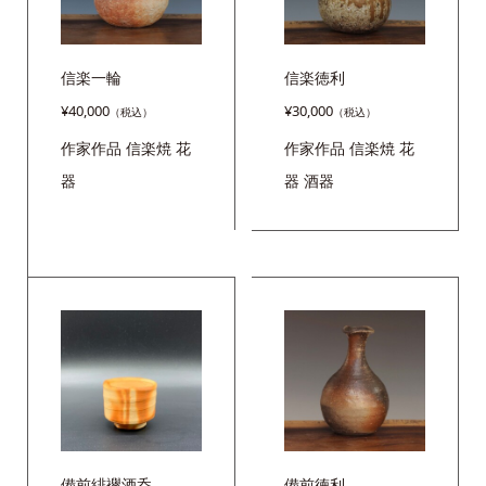
信楽一輪
信楽徳利
¥
40,000
¥
30,000
作家作品
信楽焼
花
作家作品
信楽焼
花
器
器
酒器
備前緋襷酒呑
備前徳利