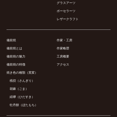
グラスアーツ
ポーセラーツ
レザークラフト
備前焼
作家・工房
備前焼とは
作家略歴
備前焼の魅力
工房概要
備前焼の特徴
アクセス
焼き色の種類（窯変）
桟切（さんぎり）
胡麻（ごま）
緋襷（ひだすき）
牡丹餅（ぼたもち）