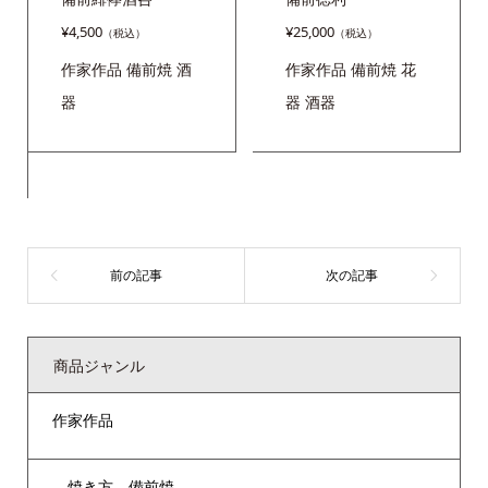
¥
4,500
¥
25,000
作家作品
備前焼
酒
作家作品
備前焼
花
器
器
酒器
商品ジャンル
作家作品
焼き方 備前焼