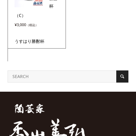
杯
（C）
¥
3,000
うすはり勝酎杯