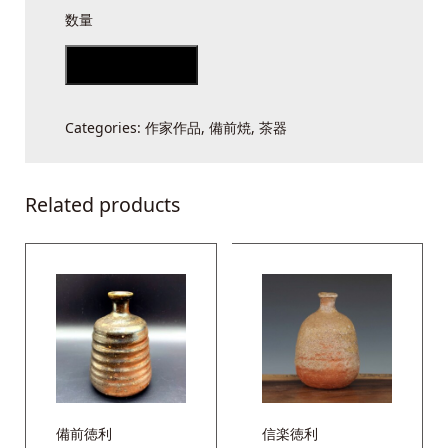
備
前
Add to cart
緋
襷
Categories:
作家作品
,
備前焼
,
茶器
マ
グ
カ
Related products
ッ
プ
quantity
備前徳利
信楽徳利