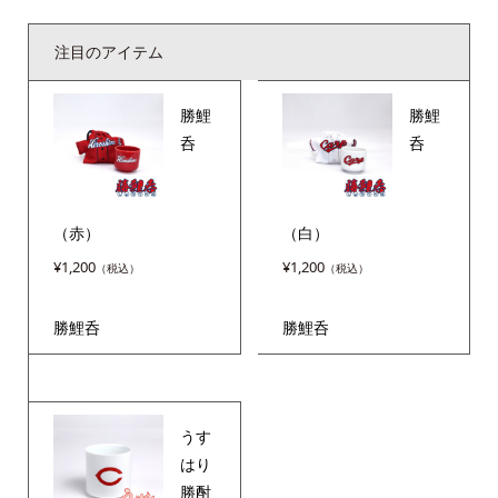
注目のアイテム
勝鯉
勝鯉
呑
呑
（赤）
（白）
¥
1,200
¥
1,200
勝鯉呑
勝鯉呑
うす
はり
勝酎