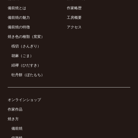
備前焼とは
作家略歴
備前焼の魅力
工房概要
備前焼の特徴
アクセス
焼き色の種類（窯変）
桟切（さんぎり）
胡麻（ごま）
緋襷（ひだすき）
牡丹餅（ぼたもち）
オンラインショップ
作家作品
焼き方
備前焼
信楽焼