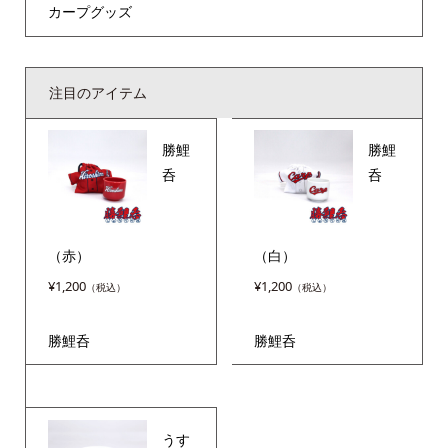
カープグッズ
注目のアイテム
勝鯉
勝鯉
呑
呑
（赤）
（白）
¥
1,200
¥
1,200
勝鯉呑
勝鯉呑
うす