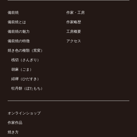
備前焼
作家・工房
備前焼とは
作家略歴
備前焼の魅力
工房概要
備前焼の特徴
アクセス
焼き色の種類（窯変）
桟切（さんぎり）
胡麻（ごま）
緋襷（ひだすき）
牡丹餅（ぼたもち）
オンラインショップ
作家作品
焼き方