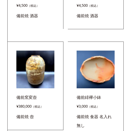
¥
4,500
¥
4,500
備前焼
酒器
備前焼
酒器
備前窯変壺
備前緋襷小鉢
¥
380,000
¥
3,000
備前焼
壺
備前焼
食器
名入れ
無し