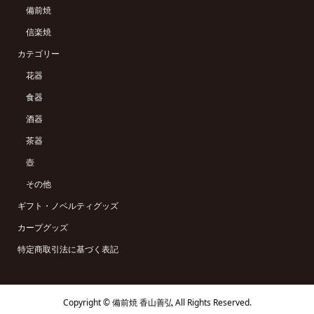
備前焼
信楽焼
カテゴリー
花器
食器
酒器
茶器
壺
その他
ギフト・ノベルティグッズ
カープグッズ
特定商取引法に基づく表記
Copyright ©
備前焼 香山善弘 All Rights Reserved.