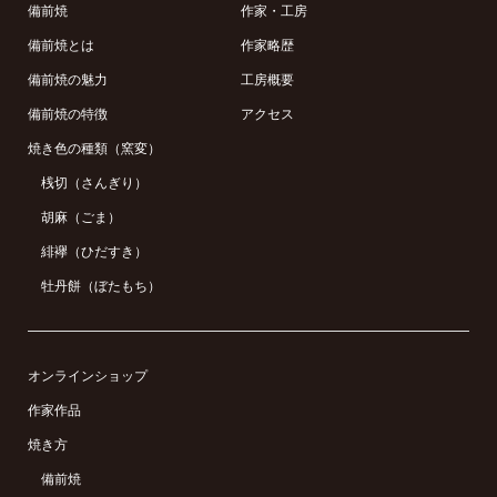
備前焼
作家・工房
備前焼とは
作家略歴
備前焼の魅力
工房概要
備前焼の特徴
アクセス
焼き色の種類（窯変）
桟切（さんぎり）
胡麻（ごま）
緋襷（ひだすき）
牡丹餅（ぼたもち）
オンラインショップ
作家作品
焼き方
備前焼