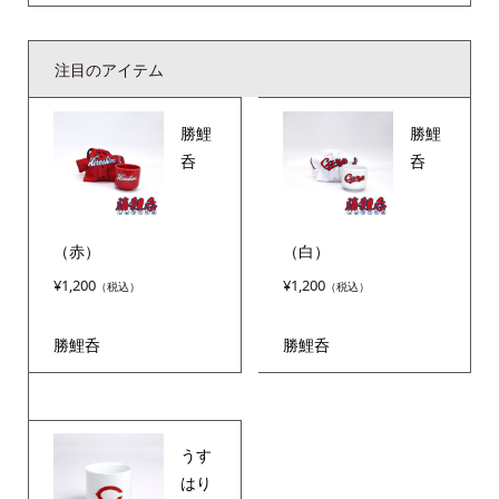
注目のアイテム
勝鯉
勝鯉
呑
呑
（赤）
（白）
¥
1,200
¥
1,200
勝鯉呑
勝鯉呑
うす
はり