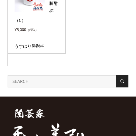
勝酎
杯
（C）
¥
3,000
うすはり勝酎杯