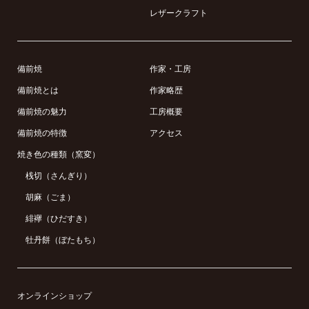
レザークラフト
備前焼
作家・工房
備前焼とは
作家略歴
備前焼の魅力
工房概要
備前焼の特徴
アクセス
焼き色の種類（窯変）
桟切（さんぎり）
胡麻（ごま）
緋襷（ひだすき）
牡丹餅（ぼたもち）
オンラインショップ