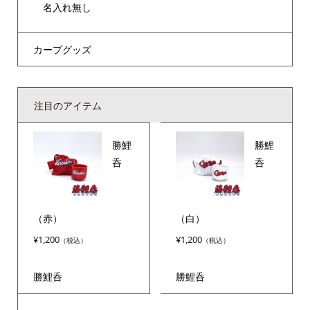
名入れ無し
カープグッズ
注目のアイテム
勝鯉
勝鯉
呑
呑
（赤）
（白）
¥
1,200
¥
1,200
勝鯉呑
勝鯉呑