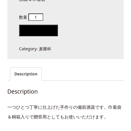
麦
勝
Add to cart
杯
（金
Category:
麦勝杯
ぼ
う
や）
Description
quantity
Description
一つひとつ丁寧に仕上げた手作りの備前酒器です。巾着袋
＆桐箱入りで贈答用としてもお使いいただけます。