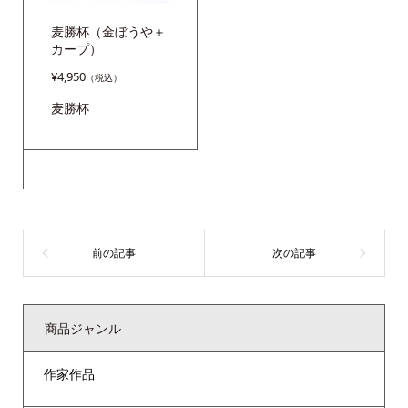
麦勝杯（金ぼうや＋
カープ）
¥
4,950
麦勝杯
商品ジャンル
作家作品