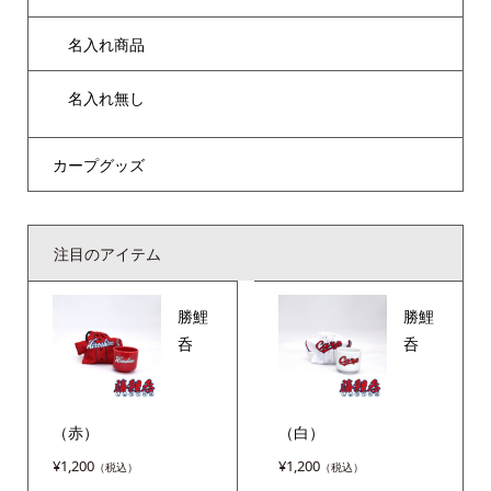
名入れ商品
名入れ無し
カープグッズ
注目のアイテム
勝鯉
勝鯉
呑
呑
（赤）
（白）
¥
1,200
¥
1,200