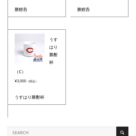
勝鯉呑
勝鯉呑
うす
はり
勝酎
杯
（C）
¥
3,000
うすはり勝酎杯