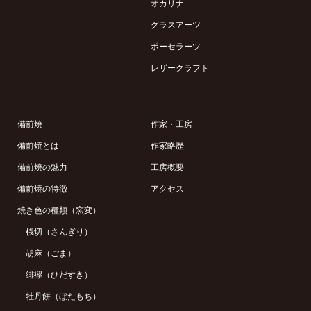
オカリナ
グラスアーツ
ポーセラーツ
レザークラフト
備前焼
作家・工房
備前焼とは
作家略歴
備前焼の魅力
工房概要
備前焼の特徴
アクセス
焼き色の種類（窯変）
桟切（さんぎり）
胡麻（ごま）
緋襷（ひだすき）
牡丹餅（ぼたもち）