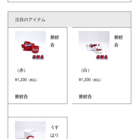
注目のアイテム
勝鯉
勝鯉
呑
呑
（赤）
（白）
¥
1,200
¥
1,200
勝鯉呑
勝鯉呑
うす
はり