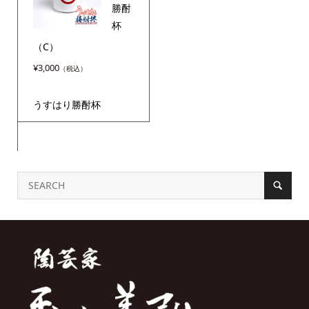
勝酎
杯
（C）
¥
3,000
うすはり勝酎杯