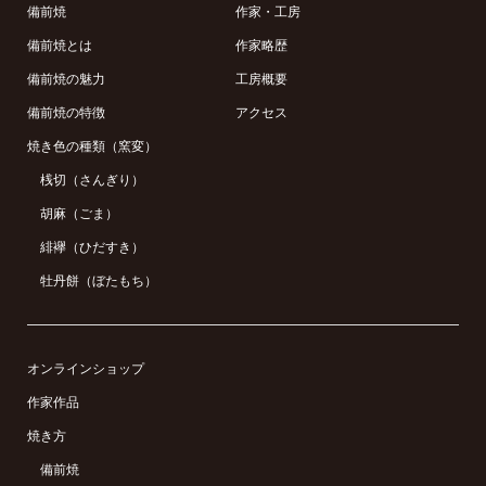
備前焼
作家・工房
備前焼とは
作家略歴
備前焼の魅力
工房概要
備前焼の特徴
アクセス
焼き色の種類（窯変）
桟切（さんぎり）
胡麻（ごま）
緋襷（ひだすき）
牡丹餅（ぼたもち）
オンラインショップ
作家作品
焼き方
備前焼