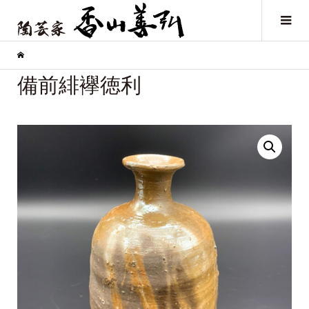
備前緋襷徳利