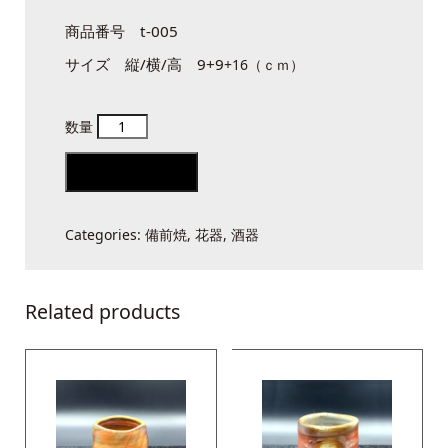
商品番号 t-005
サイズ 縦/横/高 9+9
+16（ｃｍ）
備
前
Add to cart
緋
襷
Categories:
備前焼
,
花器
,
酒器
徳
利
quantity
Related products