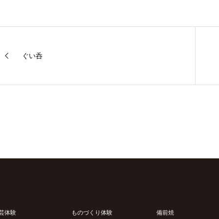
ぐい呑
芸体験
ものづくり体験
備前焼