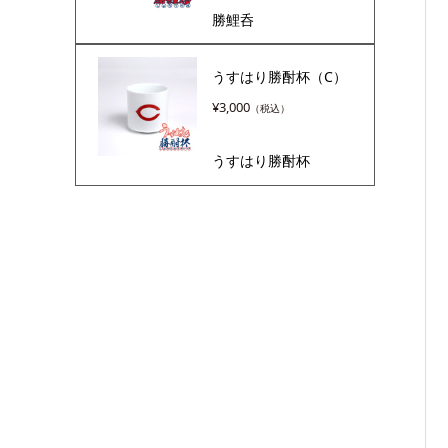
勝鯉呑
うすはり勝酎杯（C）
¥
3,000
うすはり勝酎杯