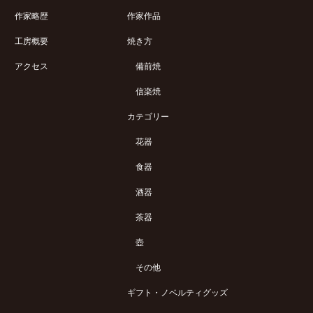
作家略歴
作家作品
工房概要
焼き方
アクセス
備前焼
信楽焼
カテゴリー
花器
食器
酒器
茶器
壺
その他
ギフト・ノベルティグッズ