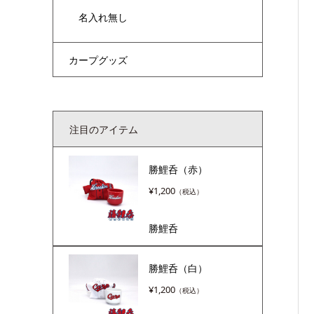
名入れ無し
カープグッズ
注目のアイテム
勝鯉呑（赤）
¥
1,200
勝鯉呑
勝鯉呑（白）
¥
1,200