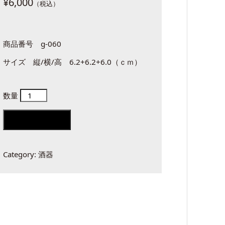
¥
6,000
商品番号 g-060
サイズ 縦/横/高 6.2+6.2+6.0（ｃｍ）
備
前
Add to cart
緋
襷
Category:
酒器
酒
呑
quantity