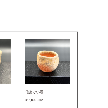
信楽ぐい吞
¥
15,000