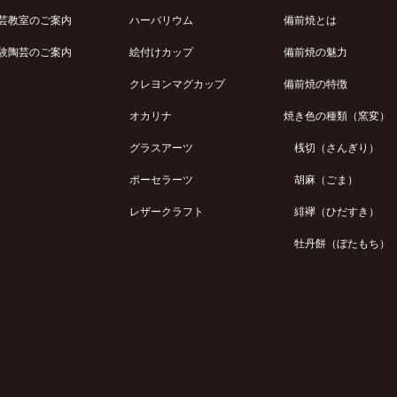
芸教室のご案内
ハーバリウム
備前焼とは
験陶芸のご案内
絵付けカップ
備前焼の魅力
クレヨンマグカップ
備前焼の特徴
オカリナ
焼き色の種類（窯変）
グラスアーツ
桟切（さんぎり）
ポーセラーツ
胡麻（ごま）
レザークラフト
緋襷（ひだすき）
牡丹餅（ぼたもち）