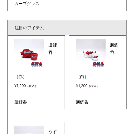
カープグッズ
注目のアイテム
勝鯉
勝鯉
呑
呑
（赤）
（白）
¥
1,200
¥
1,200
勝鯉呑
勝鯉呑
うす