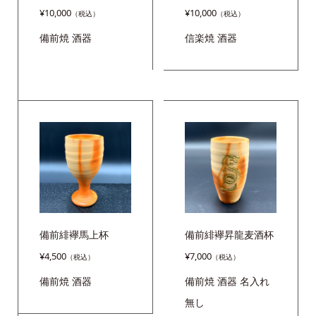
¥
10,000
¥
10,000
備前焼
酒器
信楽焼
酒器
備前緋襷馬上杯
備前緋襷昇龍麦酒杯
¥
4,500
¥
7,000
備前焼
酒器
備前焼
酒器
名入れ
無し