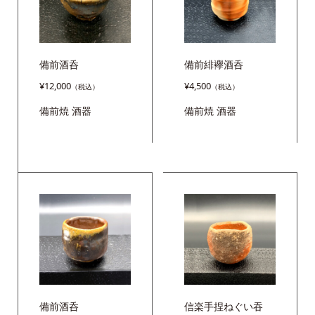
備前酒呑
備前緋襷酒呑
¥
12,000
¥
4,500
備前焼
酒器
備前焼
酒器
備前酒呑
信楽手捏ねぐい吞