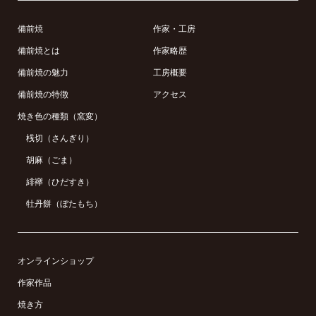
備前焼
作家・工房
備前焼とは
作家略歴
備前焼の魅力
工房概要
備前焼の特徴
アクセス
焼き色の種類（窯変）
桟切（さんぎり）
胡麻（ごま）
緋襷（ひだすき）
牡丹餅（ぼたもち）
オンラインショップ
作家作品
焼き方