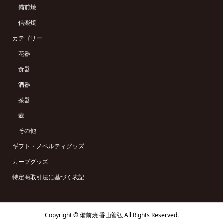
備前焼
信楽焼
カテゴリー
花器
食器
酒器
茶器
壺
その他
ギフト・ノベルティグッズ
カープグッズ
特定商取引法に基づく表記
Copyright ©
備前焼 香山善弘 All Rights Reserved.